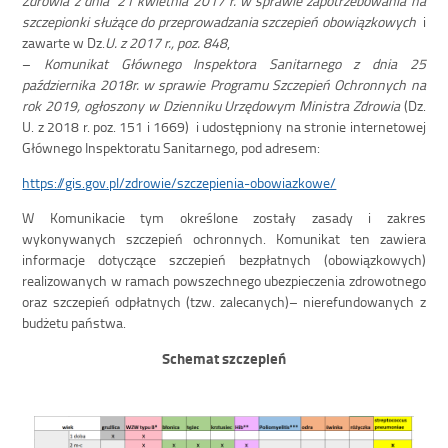
Zdrowia z dnia 21 kwietnia 2017 r. w sprawie zapotrzebowania na
szczepionki służące do przeprowadzania szczepień obowiązkowych
i
zawarte w Dz.
U. z 2017 r., poz. 848
,
–
Komunikat Głównego Inspektora Sanitarnego z dnia 25
października 2018r. w sprawie Programu Szczepień Ochronnych na
rok 2019, ogłoszony w Dzienniku Urzędowym Ministra Zdrowia
(Dz.
U. z 2018 r. poz. 151 i 1669) i udostępniony na stronie internetowej
Głównego Inspektoratu Sanitarnego, pod adresem:
https://gis.gov.pl/zdrowie/szczepienia-obowiazkowe/
W Komunikacie tym określone zostały zasady i zakres
wykonywanych szczepień ochronnych. Komunikat ten zawiera
informacje dotyczące szczepień bezpłatnych (obowiązkowych)
realizowanych w ramach powszechnego ubezpieczenia zdrowotnego
oraz szczepień odpłatnych (tzw. zalecanych)– nierefundowanych z
budżetu państwa.
Schemat szczepień