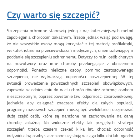
Czy warto się szczepić?
Szczepienia ochronne stanowią jedną z najskuteczniejszych metod
zapobiegania chorobom zakaźnym. Trzeba jednak wziąć pod uwagę,
że nie wszystkie osoby mogą korzystać z tej metody profilaktyki,
wskutek istnienia przeciwwskazań medycznych, uniemożliwiającym
poddanie się szczepieniu ochronnemu. Dotyczy to m.in. osób chorych
na nowotwory oraz inne choroby przebiegające z obniżeniem
odporności. Ponadto nieliczne osoby, pomimo zastosowanego
szczepienia, nie wytwarzają odporności poszczepiennej. W tej
sytuacji prowadzenie powszechnych szczepień obowiązkowych,
zapewnia w odniesieniu do wielu chorób również ochronę osobom
nieszczepionym, poprzez powstanie tzw. odporności zbiorowiskowej.
Jednakże aby osiągnąć znaczące efekty dla całych populacji,
programy masowych szczepień muszą być wieloletnie i obejmować
dużą część osób, które są narażone na zachorowanie na daną
chorobę zakaźną. Na widoczne efekty tak przyjętych strategii
szczepień trzeba czasem czekać kilka lat, chociaż odporność
indywidualną osoby szczepione uzyskują w ciągu kilku dni lub tygodni