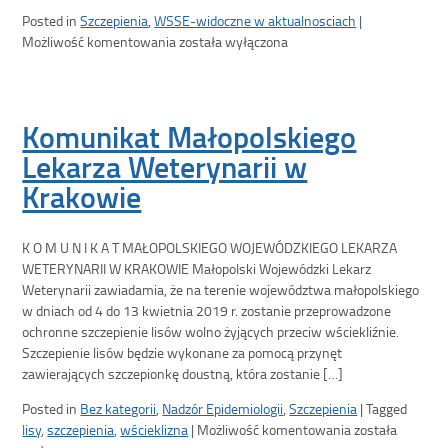
Posted in
Szczepienia
,
WSSE-widoczne w aktualnosciach
|
Możliwość komentowania
została wyłączona
Komunikat Małopolskiego
Lekarza Weterynarii w
Krakowie
K O M U N I K A T MAŁOPOLSKIEGO WOJEWÓDZKIEGO LEKARZA
WETERYNARII W KRAKOWIE Małopolski Wojewódzki Lekarz
Weterynarii zawiadamia, że na terenie województwa małopolskiego
w dniach od 4 do 13 kwietnia 2019 r. zostanie przeprowadzone
ochronne szczepienie lisów wolno żyjących przeciw wściekliźnie.
Szczepienie lisów będzie wykonane za pomocą przynęt
zawierających szczepionkę doustną, która zostanie […]
Posted in
Bez kategorii
,
Nadzór Epidemiologii
,
Szczepienia
|
Tagged
lisy
,
szczepienia
,
wścieklizna
|
Możliwość komentowania
została